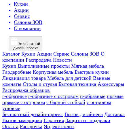
Кухни
Акции
Сервис
Салоны ЗОВ
О компании
Бесплатный
дизайн-проект
Каталог
Кухни
Акции
Сервис
Салоны ЗОВ
О
компании
Распродажа
Новости
Кухни
Выполненные проекты
Мягкая мебель
Гардеробные
Корпусная мебель
Быстрые кухни
Ликвидация товара
Мебель для детской
Ванные
комнаты
Столы и стулья
Бытовая техника
Аксессуары
Распродажа образцов
г-образные
г-образные с островом
п-образные
прямые
прямые с островом
с барной стойкой
с островом
угловые
Бесплатный дизайн-проект
Вызов дизайнера
Доставка
Вызов замерщика
Гарантия
Защита от подделки
Оплата
Рассрочка
Яндекс сплит