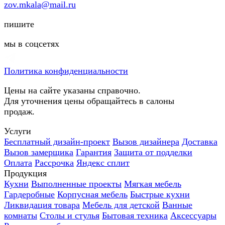
zov.mkala@mail.ru
пишите
мы в соцсетях
Политика конфиденциальности
Цены на сайте указаны справочно.
Для уточнения цены обращайтесь в салоны
продаж.
Услуги
Бесплатный дизайн-проект
Вызов дизайнера
Доставка
Вызов замерщика
Гарантия
Защита от подделки
Оплата
Рассрочка
Яндекс сплит
Продукция
Кухни
Выполненные проекты
Мягкая мебель
Гардеробные
Корпусная мебель
Быстрые кухни
Ликвидация товара
Мебель для детской
Ванные
комнаты
Столы и стулья
Бытовая техника
Аксессуары