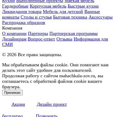
Кухни
Выполненные проекты
Мягкая мебель
Гардеробные
Корпусная мебель
Быстрые кухни
Ликвидация товара
Мебель для детской
Ванные
комнаты
Столы и стулья
Бытовая техника
Аксессуары
Распродажа образцов
Компания
О компании
Партнеры
Партнерская программа
Дизайнерам
Вопрос-ответ
Отзывы
Информация для
СМИ
©
2026
Все права защищены.
Мы обрабатываем файлы cookie. Они помогают нам
делать этот сайт удобнее для пользователей.
Продолжая работу с сайтом mahachkala-zov.ru, вы
соглашаетесь с обработкой файлов cookie вашего
браузера.
Принимаю
Акции
Дизайн проект
бесплатно
Позвонить