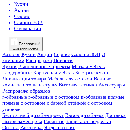
Кухни
Акции
Сервис
Салоны ЗОВ
О компании
Бесплатный
дизайн-проект
Каталог
Кухни
Акции
Сервис
Салоны ЗОВ
О
компании
Распродажа
Новости
Кухни
Выполненные проекты
Мягкая мебель
Гардеробные
Корпусная мебель
Быстрые кухни
Ликвидация товара
Мебель для детской
Ванные
комнаты
Столы и стулья
Бытовая техника
Аксессуары
Распродажа образцов
г-образные
г-образные с островом
п-образные
прямые
прямые с островом
с барной стойкой
с островом
угловые
Бесплатный дизайн-проект
Вызов дизайнера
Доставка
Вызов замерщика
Гарантия
Защита от подделки
Оплата
Рассрочка
Яндекс сплит