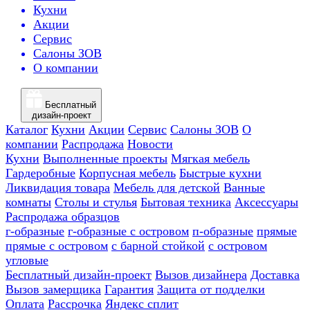
Кухни
Акции
Сервис
Салоны ЗОВ
О компании
Бесплатный
дизайн-проект
Каталог
Кухни
Акции
Сервис
Салоны ЗОВ
О
компании
Распродажа
Новости
Кухни
Выполненные проекты
Мягкая мебель
Гардеробные
Корпусная мебель
Быстрые кухни
Ликвидация товара
Мебель для детской
Ванные
комнаты
Столы и стулья
Бытовая техника
Аксессуары
Распродажа образцов
г-образные
г-образные с островом
п-образные
прямые
прямые с островом
с барной стойкой
с островом
угловые
Бесплатный дизайн-проект
Вызов дизайнера
Доставка
Вызов замерщика
Гарантия
Защита от подделки
Оплата
Рассрочка
Яндекс сплит