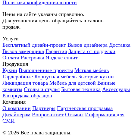
Политика конфиденциальности
Цены на сайте указаны справочно.
Для уточнения цены обращайтесь в салоны
продаж.
Услуги
Бесплатный дизайн-проект
Вызов дизайнера
Доставка
Вызов замерщика
Гарантия
Защита от подделки
Оплата
Рассрочка
Яндекс сплит
Продукция
Кухни
Выполненные проекты
Мягкая мебель
Гардеробные
Корпусная мебель
Быстрые кухни
Ликвидация товара
Мебель для детской
Ванные
комнаты
Столы и стулья
Бытовая техника
Аксессуары
Распродажа образцов
Компания
О компании
Партнеры
Партнерская программа
Дизайнерам
Вопрос-ответ
Отзывы
Информация для
СМИ
©
2026
Все права защищены.