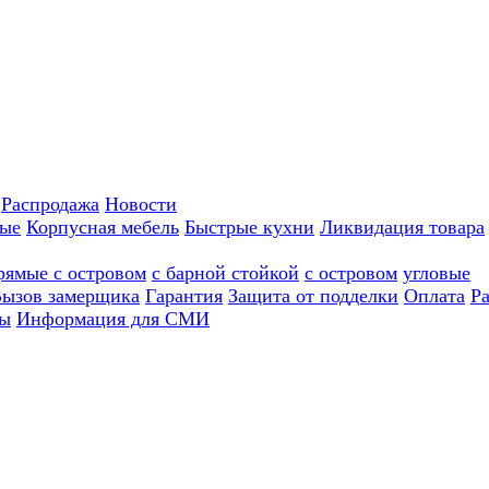
Распродажа
Новости
ные
Корпусная мебель
Быстрые кухни
Ликвидация товара
рямые с островом
с барной стойкой
с островом
угловые
ызов замерщика
Гарантия
Защита от подделки
Оплата
Р
ы
Информация для СМИ