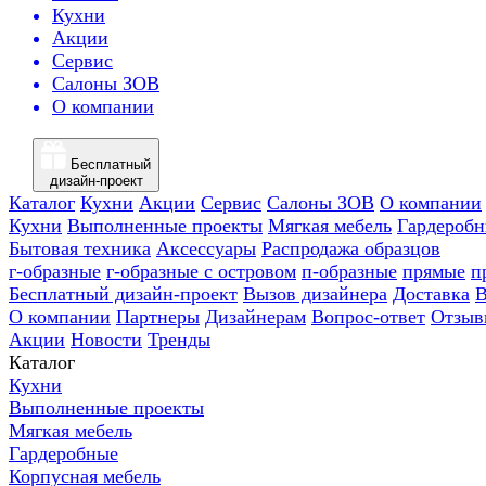
Кухни
Акции
Сервис
Салоны ЗОВ
О компании
Бесплатный
дизайн-проект
Каталог
Кухни
Акции
Сервис
Салоны ЗОВ
О компании
Кухни
Выполненные проекты
Мягкая мебель
Гардероб
Бытовая техника
Аксессуары
Распродажа образцов
г-образные
г-образные с островом
п-образные
прямые
п
Бесплатный дизайн-проект
Вызов дизайнера
Доставка
В
О компании
Партнеры
Дизайнерам
Вопрос-ответ
Отзыв
Акции
Новости
Тренды
Каталог
Кухни
Выполненные проекты
Мягкая мебель
Гардеробные
Корпусная мебель