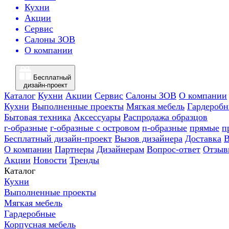
Кухни
Акции
Сервис
Салоны ЗОВ
О компании
Бесплатный
дизайн-проект
Каталог
Кухни
Акции
Сервис
Салоны ЗОВ
О компании
Кухни
Выполненные проекты
Мягкая мебель
Гардероб
Бытовая техника
Аксессуары
Распродажа образцов
г-образные
г-образные с островом
п-образные
прямые
п
Бесплатный дизайн-проект
Вызов дизайнера
Доставка
В
О компании
Партнеры
Дизайнерам
Вопрос-ответ
Отзыв
Акции
Новости
Тренды
Каталог
Кухни
Выполненные проекты
Мягкая мебель
Гардеробные
Корпусная мебель