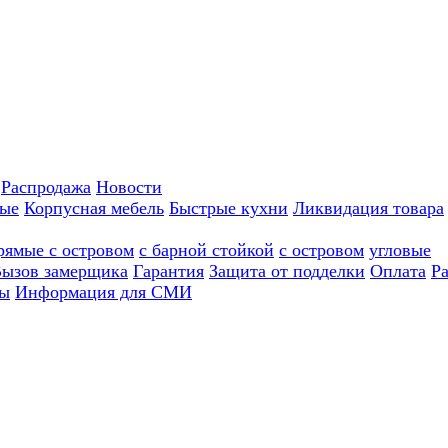
Распродажа
Новости
ные
Корпусная мебель
Быстрые кухни
Ликвидация товара
рямые с островом
с барной стойкой
с островом
угловые
ызов замерщика
Гарантия
Защита от подделки
Оплата
Р
ы
Информация для СМИ