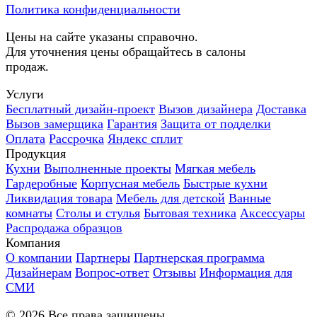
Политика конфиденциальности
Цены на сайте указаны справочно.
Для уточнения цены обращайтесь в салоны
продаж.
Услуги
Бесплатный дизайн-проект
Вызов дизайнера
Доставка
Вызов замерщика
Гарантия
Защита от подделки
Оплата
Рассрочка
Яндекс сплит
Продукция
Кухни
Выполненные проекты
Мягкая мебель
Гардеробные
Корпусная мебель
Быстрые кухни
Ликвидация товара
Мебель для детской
Ванные
комнаты
Столы и стулья
Бытовая техника
Аксессуары
Распродажа образцов
Компания
О компании
Партнеры
Партнерская программа
Дизайнерам
Вопрос-ответ
Отзывы
Информация для
СМИ
©
2026
Все права защищены.