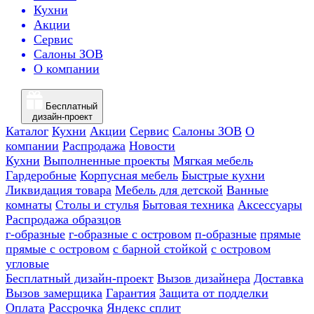
Кухни
Акции
Сервис
Салоны ЗОВ
О компании
Бесплатный
дизайн-проект
Каталог
Кухни
Акции
Сервис
Салоны ЗОВ
О
компании
Распродажа
Новости
Кухни
Выполненные проекты
Мягкая мебель
Гардеробные
Корпусная мебель
Быстрые кухни
Ликвидация товара
Мебель для детской
Ванные
комнаты
Столы и стулья
Бытовая техника
Аксессуары
Распродажа образцов
г-образные
г-образные с островом
п-образные
прямые
прямые с островом
с барной стойкой
с островом
угловые
Бесплатный дизайн-проект
Вызов дизайнера
Доставка
Вызов замерщика
Гарантия
Защита от подделки
Оплата
Рассрочка
Яндекс сплит