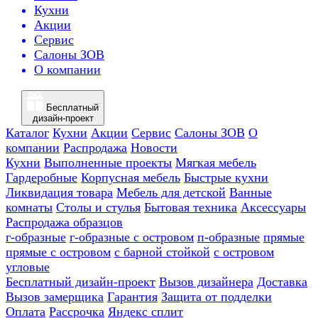
Кухни
Акции
Сервис
Салоны ЗОВ
О компании
Бесплатный
дизайн-проект
Каталог
Кухни
Акции
Сервис
Салоны ЗОВ
О
компании
Распродажа
Новости
Кухни
Выполненные проекты
Мягкая мебель
Гардеробные
Корпусная мебель
Быстрые кухни
Ликвидация товара
Мебель для детской
Ванные
комнаты
Столы и стулья
Бытовая техника
Аксессуары
Распродажа образцов
г-образные
г-образные с островом
п-образные
прямые
прямые с островом
с барной стойкой
с островом
угловые
Бесплатный дизайн-проект
Вызов дизайнера
Доставка
Вызов замерщика
Гарантия
Защита от подделки
Оплата
Рассрочка
Яндекс сплит