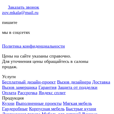
Заказать звонок
zov.mkala@mail.ru
пишите
мы в соцсетях
Политика конфиденциальности
Цены на сайте указаны справочно.
Для уточнения цены обращайтесь в салоны
продаж.
Услуги
Бесплатный дизайн-проект
Вызов дизайнера
Доставка
Вызов замерщика
Гарантия
Защита от подделки
Оплата
Рассрочка
Яндекс сплит
Продукция
Кухни
Выполненные проекты
Мягкая мебель
Гардеробные
Корпусная мебель
Быстрые кухни
Ликвидация товара
Мебель для детской
Ванные