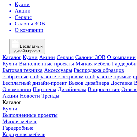
Кухни
Акции
Сервис
Салоны ЗОВ
О компании
Бесплатный
дизайн-проект
Каталог
Кухни
Акции
Сервис
Салоны ЗОВ
О компании
Кухни
Выполненные проекты
Мягкая мебель
Гардероб
Бытовая техника
Аксессуары
Распродажа образцов
г-образные
г-образные с островом
п-образные
прямые
п
Бесплатный дизайн-проект
Вызов дизайнера
Доставка
В
О компании
Партнеры
Дизайнерам
Вопрос-ответ
Отзыв
Акции
Новости
Тренды
Каталог
Кухни
Выполненные проекты
Мягкая мебель
Гардеробные
Корпусная мебель