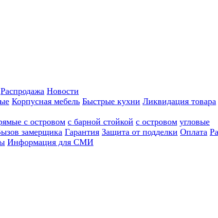
Распродажа
Новости
ные
Корпусная мебель
Быстрые кухни
Ликвидация товара
рямые с островом
с барной стойкой
с островом
угловые
ызов замерщика
Гарантия
Защита от подделки
Оплата
Р
ы
Информация для СМИ