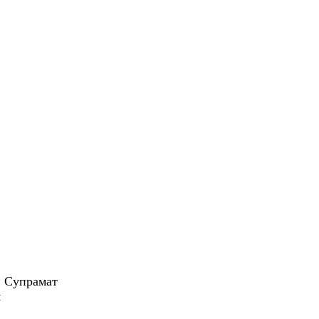
 Супрамат
м