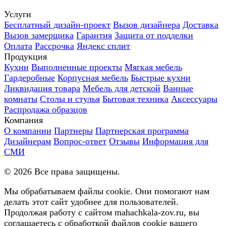
Услуги
Бесплатный дизайн-проект
Вызов дизайнера
Доставка
Вызов замерщика
Гарантия
Защита от подделки
Оплата
Рассрочка
Яндекс сплит
Продукция
Кухни
Выполненные проекты
Мягкая мебель
Гардеробные
Корпусная мебель
Быстрые кухни
Ликвидация товара
Мебель для детской
Ванные
комнаты
Столы и стулья
Бытовая техника
Аксессуары
Распродажа образцов
Компания
О компании
Партнеры
Партнерская программа
Дизайнерам
Вопрос-ответ
Отзывы
Информация для
СМИ
©
2026
Все права защищены.
Мы обрабатываем файлы cookie. Они помогают нам
делать этот сайт удобнее для пользователей.
Продолжая работу с сайтом mahachkala-zov.ru, вы
соглашаетесь с обработкой файлов cookie вашего