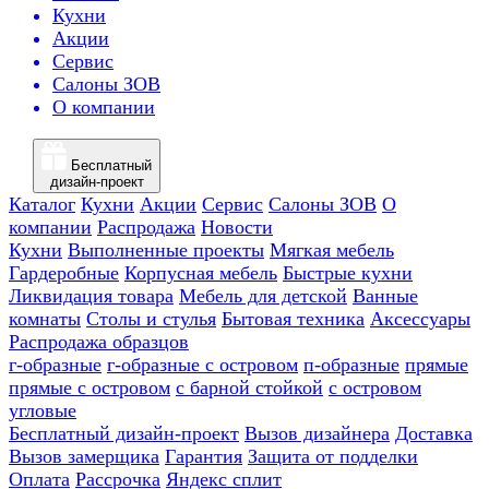
Кухни
Акции
Сервис
Салоны ЗОВ
О компании
Бесплатный
дизайн-проект
Каталог
Кухни
Акции
Сервис
Салоны ЗОВ
О
компании
Распродажа
Новости
Кухни
Выполненные проекты
Мягкая мебель
Гардеробные
Корпусная мебель
Быстрые кухни
Ликвидация товара
Мебель для детской
Ванные
комнаты
Столы и стулья
Бытовая техника
Аксессуары
Распродажа образцов
г-образные
г-образные с островом
п-образные
прямые
прямые с островом
с барной стойкой
с островом
угловые
Бесплатный дизайн-проект
Вызов дизайнера
Доставка
Вызов замерщика
Гарантия
Защита от подделки
Оплата
Рассрочка
Яндекс сплит