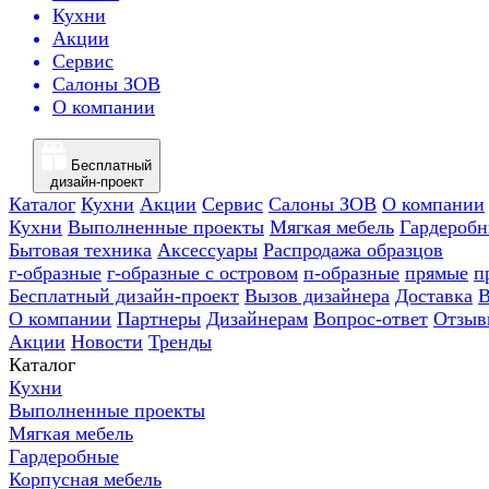
Кухни
Акции
Сервис
Салоны ЗОВ
О компании
Бесплатный
дизайн-проект
Каталог
Кухни
Акции
Сервис
Салоны ЗОВ
О компании
Кухни
Выполненные проекты
Мягкая мебель
Гардероб
Бытовая техника
Аксессуары
Распродажа образцов
г-образные
г-образные с островом
п-образные
прямые
п
Бесплатный дизайн-проект
Вызов дизайнера
Доставка
В
О компании
Партнеры
Дизайнерам
Вопрос-ответ
Отзыв
Акции
Новости
Тренды
Каталог
Кухни
Выполненные проекты
Мягкая мебель
Гардеробные
Корпусная мебель