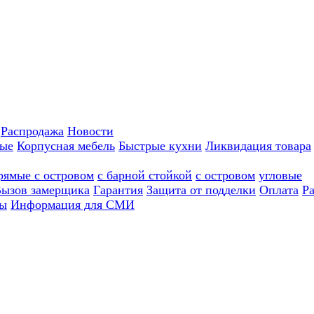
Распродажа
Новости
ные
Корпусная мебель
Быстрые кухни
Ликвидация товара
рямые с островом
с барной стойкой
с островом
угловые
ызов замерщика
Гарантия
Защита от подделки
Оплата
Р
ы
Информация для СМИ