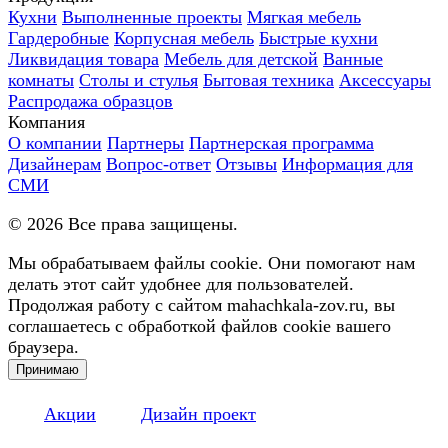
Кухни
Выполненные проекты
Мягкая мебель
Гардеробные
Корпусная мебель
Быстрые кухни
Ликвидация товара
Мебель для детской
Ванные
комнаты
Столы и стулья
Бытовая техника
Аксессуары
Распродажа образцов
Компания
О компании
Партнеры
Партнерская программа
Дизайнерам
Вопрос-ответ
Отзывы
Информация для
СМИ
©
2026
Все права защищены.
Мы обрабатываем файлы cookie. Они помогают нам
делать этот сайт удобнее для пользователей.
Продолжая работу с сайтом mahachkala-zov.ru, вы
соглашаетесь с обработкой файлов cookie вашего
браузера.
Принимаю
Акции
Дизайн проект