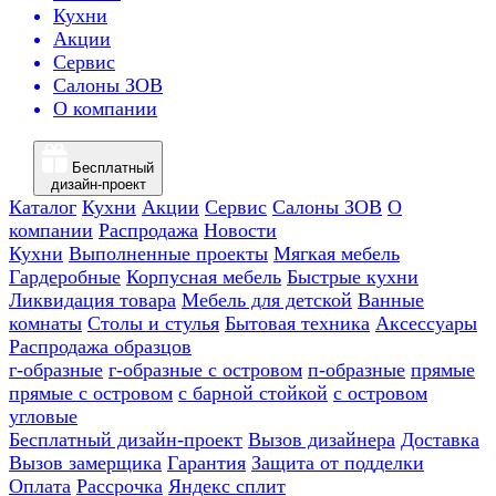
Кухни
Акции
Сервис
Салоны ЗОВ
О компании
Бесплатный
дизайн-проект
Каталог
Кухни
Акции
Сервис
Салоны ЗОВ
О
компании
Распродажа
Новости
Кухни
Выполненные проекты
Мягкая мебель
Гардеробные
Корпусная мебель
Быстрые кухни
Ликвидация товара
Мебель для детской
Ванные
комнаты
Столы и стулья
Бытовая техника
Аксессуары
Распродажа образцов
г-образные
г-образные с островом
п-образные
прямые
прямые с островом
с барной стойкой
с островом
угловые
Бесплатный дизайн-проект
Вызов дизайнера
Доставка
Вызов замерщика
Гарантия
Защита от подделки
Оплата
Рассрочка
Яндекс сплит