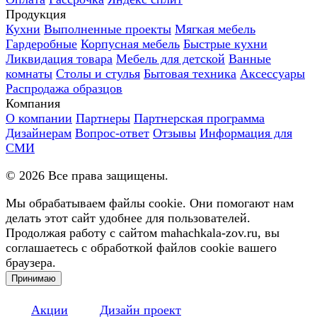
Продукция
Кухни
Выполненные проекты
Мягкая мебель
Гардеробные
Корпусная мебель
Быстрые кухни
Ликвидация товара
Мебель для детской
Ванные
комнаты
Столы и стулья
Бытовая техника
Аксессуары
Распродажа образцов
Компания
О компании
Партнеры
Партнерская программа
Дизайнерам
Вопрос-ответ
Отзывы
Информация для
СМИ
©
2026
Все права защищены.
Мы обрабатываем файлы cookie. Они помогают нам
делать этот сайт удобнее для пользователей.
Продолжая работу с сайтом mahachkala-zov.ru, вы
соглашаетесь с обработкой файлов cookie вашего
браузера.
Принимаю
Акции
Дизайн проект