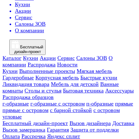
Кухни
Акции
Сервис
Салоны ЗОВ
О компании
Бесплатный
дизайн-проект
Каталог
Кухни
Акции
Сервис
Салоны ЗОВ
О
компании
Распродажа
Новости
Кухни
Выполненные проекты
Мягкая мебель
Гардеробные
Корпусная мебель
Быстрые кухни
Ликвидация товара
Мебель для детской
Ванные
комнаты
Столы и стулья
Бытовая техника
Аксессуары
Распродажа образцов
г-образные
г-образные с островом
п-образные
прямые
прямые с островом
с барной стойкой
с островом
угловые
Бесплатный дизайн-проект
Вызов дизайнера
Доставка
Вызов замерщика
Гарантия
Защита от подделки
Оплата
Рассрочка
Яндекс сплит