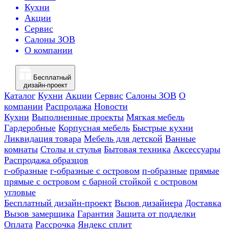
Кухни
Акции
Сервис
Салоны ЗОВ
О компании
Бесплатный
дизайн-проект
Каталог
Кухни
Акции
Сервис
Салоны ЗОВ
О
компании
Распродажа
Новости
Кухни
Выполненные проекты
Мягкая мебель
Гардеробные
Корпусная мебель
Быстрые кухни
Ликвидация товара
Мебель для детской
Ванные
комнаты
Столы и стулья
Бытовая техника
Аксессуары
Распродажа образцов
г-образные
г-образные с островом
п-образные
прямые
прямые с островом
с барной стойкой
с островом
угловые
Бесплатный дизайн-проект
Вызов дизайнера
Доставка
Вызов замерщика
Гарантия
Защита от подделки
Оплата
Рассрочка
Яндекс сплит